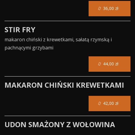
36,00 zł
STIR FRY
makaron chiński z krewetkami, sałatą rzymską i
pachnącymi grzybami
44,00 zł
MAKARON CHIŃSKI KREWETKAMI
42,00 zł
UDON SMAŻONY Z WOŁOWINA