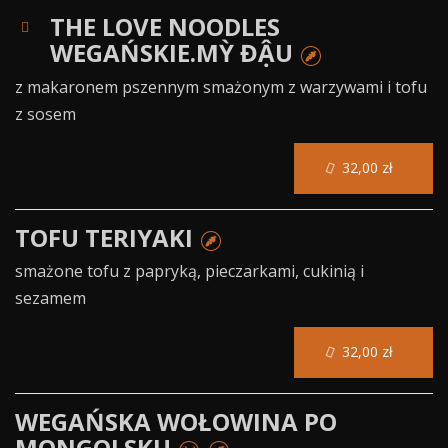
THE LOVE NOODLES
WEGAŃSKIE.MỲ ĐẬU
z makaronem pszennym smażonym z warzywami i tofu
z sosem
32,00 zł
TOFU TERIYAKI
smażone tofu z papryką, pieczarkami, cukinią i
sezamem
32,00 zł
WEGAŃSKA WOŁOWINA PO
MONGOLSKU