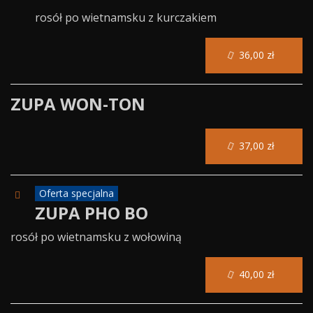
rosół po wietnamsku z kurczakiem
36,00 zł
ZUPA WON-TON
37,00 zł
Oferta specjalna
ZUPA PHO BO
rosół po wietnamsku z wołowiną
40,00 zł